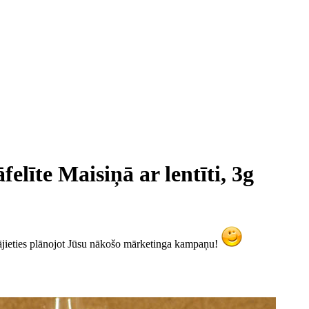
elīte Maisiņā ar lentīti, 3g
ājieties plānojot Jūsu nākošo mārketinga kampaņu!